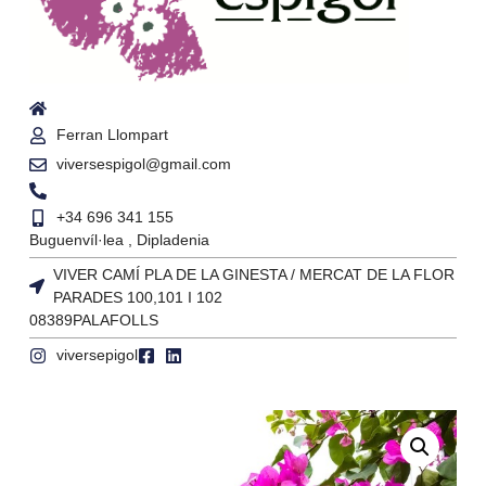
Ferran Llompart
viversespigol@gmail.com
+34 696 341 155
Buguenvíl·lea , Dipladenia
VIVER CAMÍ PLA DE LA GINESTA / MERCAT DE LA FLOR
PARADES 100,101 I 102
08389
PALAFOLLS
viversepigol