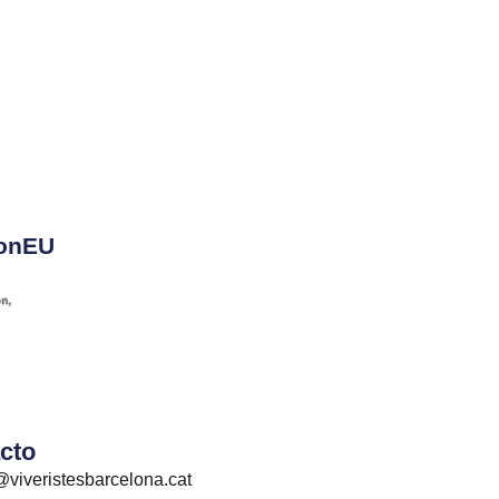
ionEU
cto
@viveristesbarcelona.cat